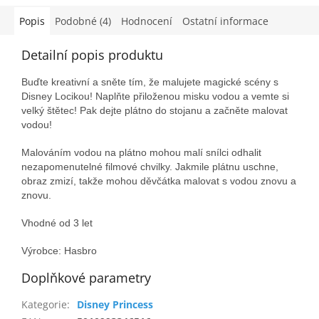
Popis
Podobné (4)
Hodnocení
Ostatní informace
Detailní popis produktu
Buďte kreativní a sněte tím, že malujete magické scény s
Disney Locikou! Naplňte přiloženou misku vodou a vemte si
velký štětec! Pak dejte plátno do stojanu a začněte malovat
vodou!
Malováním vodou na plátno mohou malí snílci odhalit
nezapomenutelné filmové chvilky. Jakmile plátnu uschne,
obraz zmizí, takže mohou děvčátka malovat s vodou znovu a
znovu.
Vhodné od 3 let
Výrobce: Hasbro
Doplňkové parametry
Kategorie
:
Disney Princess