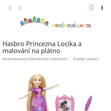
Přejít
NÁKUP
na
obsah
KOŠÍK
Hasbro Princezna Locika a
malování na plátno
Průměrné
Neohodnoceno
Podrobnosti hodnocení
Značka:
Hasbro
hodnocení
produktu
je
0,0
z
5
hvězdiček.