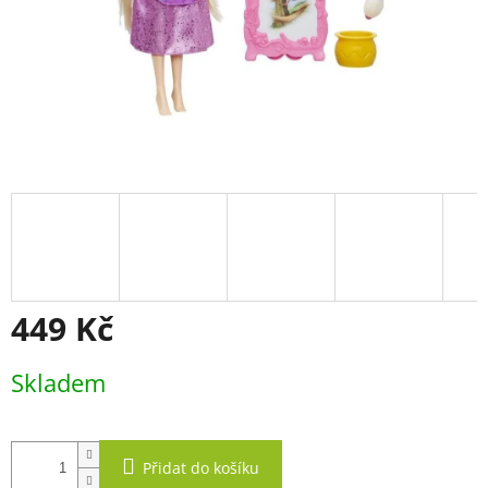
449 Kč
Měrná
Skladem
cena:
Přidat do košíku