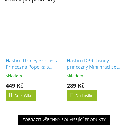
Hasbro Disney Princess
Hasbro DPR Disney
Princezna Popelka s
princezny Mini hrací set s
magickými šaty
panenkou Bella
Skladem
Skladem
449 Kč
289 Kč
Do košíku
Do košíku
ZOBRAZIT VŠECHNY SOUVISEJÍCÍ PRODUKTY