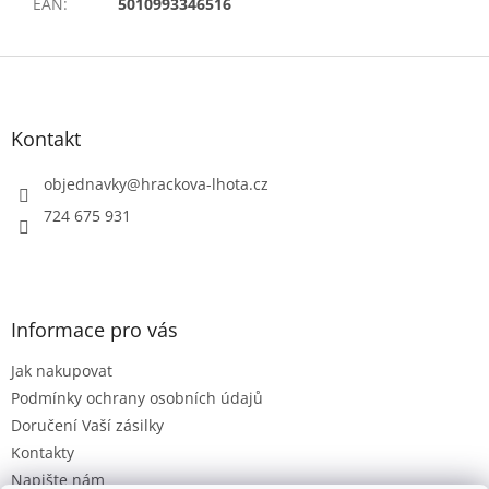
EAN
:
5010993346516
Z
á
p
a
Kontakt
t
í
objednavky
@
hrackova-lhota.cz
724 675 931
Informace pro vás
Jak nakupovat
Podmínky ochrany osobních údajů
Doručení Vaší zásilky
Kontakty
Napište nám