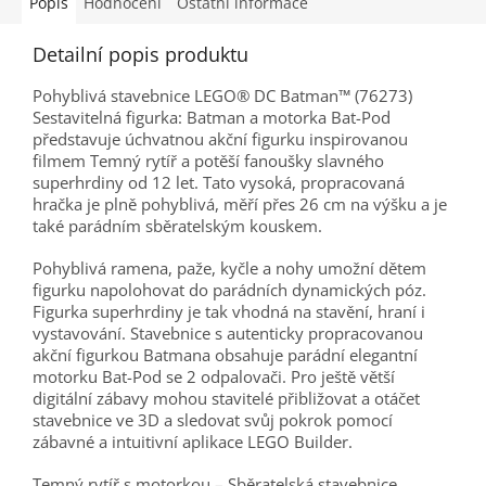
Popis
Hodnocení
Ostatní informace
Detailní popis produktu
Pohyblivá stavebnice LEGO® DC Batman™ (76273)
Sestavitelná figurka: Batman a motorka Bat-Pod
představuje úchvatnou akční figurku inspirovanou
filmem Temný rytíř a potěší fanoušky slavného
superhrdiny od 12 let. Tato vysoká, propracovaná
hračka je plně pohyblivá, měří přes 26 cm na výšku a je
také parádním sběratelským kouskem.
Pohyblivá ramena, paže, kyčle a nohy umožní dětem
figurku napolohovat do parádních dynamických póz.
Figurka superhrdiny je tak vhodná na stavění, hraní i
vystavování. Stavebnice s autenticky propracovanou
akční figurkou Batmana obsahuje parádní elegantní
motorku Bat-Pod se 2 odpalovači. Pro ještě větší
digitální zábavy mohou stavitelé přibližovat a otáčet
stavebnice ve 3D a sledovat svůj pokrok pomocí
zábavné a intuitivní aplikace LEGO Builder.
Temný rytíř s motorkou – Sběratelská stavebnice