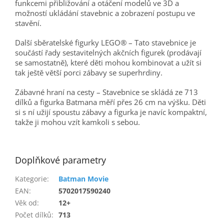
funkcemi přibližování a otáčení modelů ve 3D a
možností ukládání stavebnic a zobrazení postupu ve
stavění.
Další sběratelské figurky LEGO® – Tato stavebnice je
součástí řady sestavitelných akčních figurek (prodávají
se samostatně), které děti mohou kombinovat a užít si
tak ještě větší porci zábavy se superhrdiny.
Zábavné hraní na cesty – Stavebnice se skládá ze 713
dílků a figurka Batmana měří přes 26 cm na výšku. Děti
si s ní užijí spoustu zábavy a figurka je navíc kompaktní,
takže ji mohou vzít kamkoli s sebou.
Doplňkové parametry
Kategorie
:
Batman Movie
EAN
:
5702017590240
Věk od
:
12+
Počet dílků
:
713