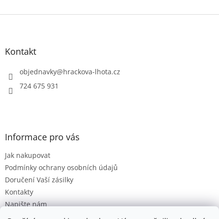
Z
á
p
a
Kontakt
t
í
objednavky
@
hrackova-lhota.cz
724 675 931
Informace pro vás
Jak nakupovat
Podmínky ochrany osobních údajů
Doručení Vaší zásilky
Kontakty
Napište nám
Hodnocení obchodu