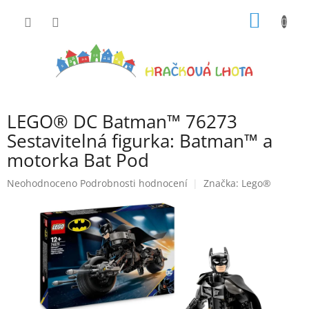
Přejít
NÁKUP
na
obsah
KOŠÍK
LEGO® DC Batman™ 76273
Sestavitelná figurka: Batman™ a
motorka Bat Pod
Průměrné
Neohodnoceno
Podrobnosti hodnocení
Značka:
Lego®
hodnocení
produktu
je
0,0
z
5
hvězdiček.