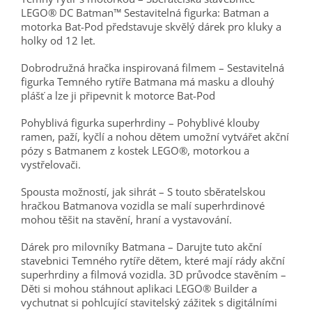
LEGO® DC Batman™ Sestavitelná figurka: Batman a
motorka Bat-Pod představuje skvělý dárek pro kluky a
holky od 12 let.
Dobrodružná hračka inspirovaná filmem – Sestavitelná
figurka Temného rytíře Batmana má masku a dlouhý
plášť a lze ji připevnit k motorce Bat-Pod
Pohyblivá figurka superhrdiny – Pohyblivé klouby
ramen, paží, kyčlí a nohou dětem umožní vytvářet akční
pózy s Batmanem z kostek LEGO®, motorkou a
vystřelovači.
Spousta možností, jak sihrát – S touto sběratelskou
hračkou Batmanova vozidla se malí superhrdinové
mohou těšit na stavění, hraní a vystavování.
Dárek pro milovníky Batmana – Darujte tuto akční
stavebnici Temného rytíře dětem, které mají rády akční
superhrdiny a filmová vozidla. 3D průvodce stavěním –
Děti si mohou stáhnout aplikaci LEGO® Builder a
vychutnat si pohlcující stavitelský zážitek s digitálními