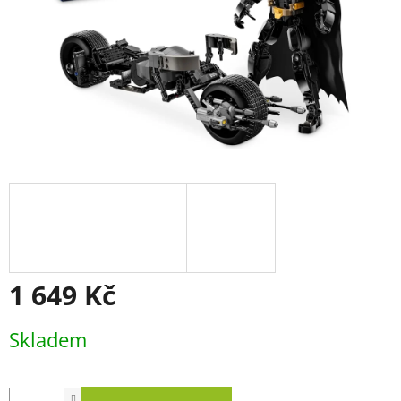
1 649 Kč
Měrná
Skladem
cena: