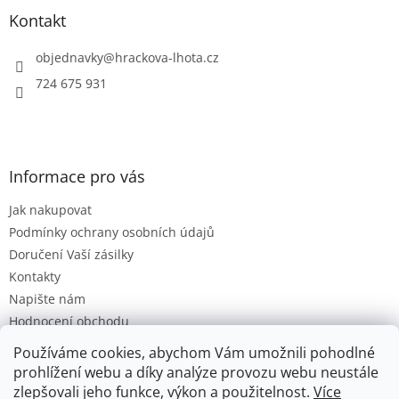
p
a
Kontakt
t
í
objednavky
@
hrackova-lhota.cz
724 675 931
Informace pro vás
Jak nakupovat
Podmínky ochrany osobních údajů
Doručení Vaší zásilky
Kontakty
Napište nám
Hodnocení obchodu
Moje objednávka
Používáme cookies, abychom Vám umožnili pohodlné
Obchodní Podmínky
prohlížení webu a díky analýze provozu webu neustále
zlepšovali jeho funkce, výkon a použitelnost.
Více