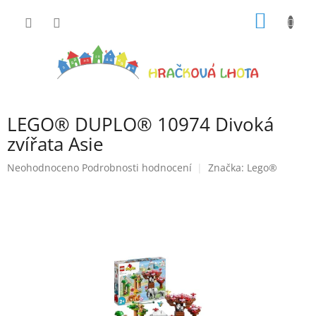
Přejít
NÁKUP
na
obsah
KOŠÍK
LEGO® DUPLO® 10974 Divoká
zvířata Asie
Průměrné
Neohodnoceno
Podrobnosti hodnocení
Značka:
Lego®
hodnocení
produktu
je
0,0
z
5
hvězdiček.