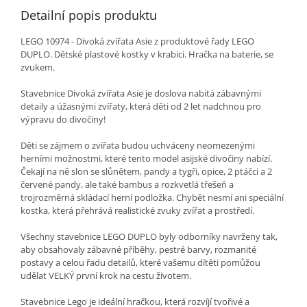
Detailní popis produktu
LEGO 10974 - Divoká zvířata Asie z produktové řady LEGO
DUPLO. Dětské plastové kostky v krabici. Hračka na baterie, se
zvukem.
Stavebnice Divoká zvířata Asie je doslova nabitá zábavnými
detaily a úžasnými zvířaty, která děti od 2 let nadchnou pro
výpravu do divočiny!
Děti se zájmem o zvířata budou uchváceny neomezenými
herními možnostmi, které tento model asijské divočiny nabízí.
Čekají na ně slon se slůnětem, pandy a tygři, opice, 2 ptáčci a 2
červené pandy, ale také bambus a rozkvetlá třešeň a
trojrozměrná skládací herní podložka. Chybět nesmí ani speciální
kostka, která přehrává realistické zvuky zvířat a prostředí.
Všechny stavebnice LEGO DUPLO byly odborníky navrženy tak,
aby obsahovaly zábavné příběhy, pestré barvy, rozmanité
postavy a celou řadu detailů, které vašemu dítěti pomůžou
udělat VELKÝ první krok na cestu životem.
Stavebnice Lego je ideální hračkou, která rozvíjí tvořivé a