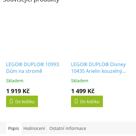
LEGO® DUPLO® 10993
LEGO® DUPLO® Disney
Dům na stromě
10435 Arielin kouzelný
podmořský palác
Skladem
Skladem
1 919 Kč
1 499 Kč
Do košíku
Do košíku
Popis
Hodnocení
Ostatní informace