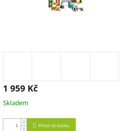
1 959 Kč
Měrná
Skladem
cena:
Přidat do košíku