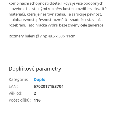
kombinační schopnosti dítěte. I když je více podobných
stavebnic i se stejnými rozměry kostek, rozdíl je ve kvalitě
materiálů, která je nesrovnatelná. Ta zaručuje pevnost,
stálobarevnost, přesnost rozměrů - snadné sestavení a
rozebrání. Tato hračka vydrží beze změny celé generace.
Rozměry balení (š v h): 48,5 x 38 x 11cm
Doplňkové parametry
Kategorie
:
Duplo
EAN
:
5702017153704
Věk od
:
2
Počet dílků
:
116
Z
á