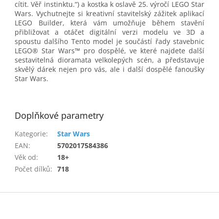
cítit. Věř instinktu.“) a kostka k oslavě 25. výročí LEGO Star
Wars. Vychutnejte si kreativní stavitelský zážitek aplikací
LEGO Builder, která vám umožňuje během stavění
přibližovat a otáčet digitální verzi modelu ve 3D a
spoustu dalšího Tento model je součástí řady stavebnic
LEGO® Star Wars™ pro dospělé, ve které najdete další
sestavitelná dioramata velkolepých scén, a představuje
skvělý dárek nejen pro vás, ale i další dospělé fanoušky
Star Wars.
Doplňkové parametry
Kategorie
:
Star Wars
EAN
:
5702017584386
Věk od
:
18+
Počet dílků
:
718
Z
á
p