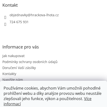
a
Kontakt
t
í
objednavky
@
hrackova-lhota.cz
724 675 931
Informace pro vás
Jak nakupovat
Podmínky ochrany osobních údajů
Doručení Vaší zásilky
Kontakty
Napište nám
Hodnocení obchodu
Používáme cookies, abychom Vám umožnili pohodlné
Moje objednávka
prohlížení webu a díky analýze provozu webu neustále
zlepšovali jeho funkce, výkon a použitelnost.
Více
informací