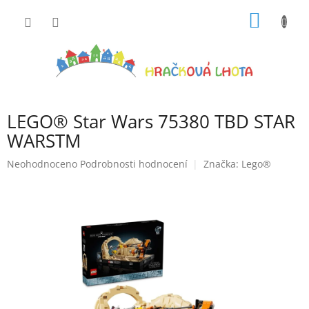
Přejít
NÁKUP
na
obsah
KOŠÍK
LEGO® Star Wars 75380 TBD STAR
WARSTM
Průměrné
Neohodnoceno
Podrobnosti hodnocení
Značka:
Lego®
hodnocení
produktu
je
0,0
z
5
hvězdiček.