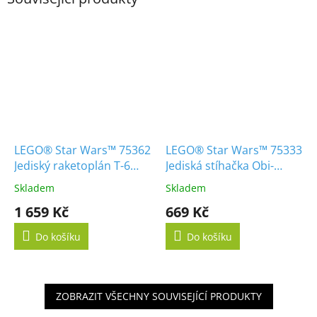
LEGO® Star Wars™ 75362
LEGO® Star Wars™ 75333
Jediský raketoplán T-6
Jediská stíhačka Obi-
Ahsoky Tano
Wana Kenobiho
Skladem
Skladem
1 659 Kč
669 Kč
Do košíku
Do košíku
ZOBRAZIT VŠECHNY SOUVISEJÍCÍ PRODUKTY