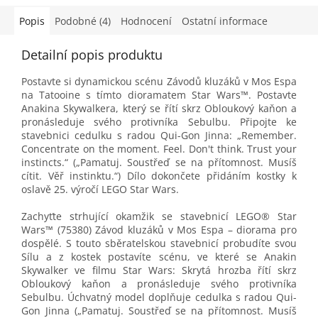
Popis
Podobné (4)
Hodnocení
Ostatní informace
Detailní popis produktu
Postavte si dynamickou scénu Závodů kluzáků v Mos Espa
na Tatooine s tímto dioramatem Star Wars™. Postavte
Anakina Skywalkera, který se řítí skrz Obloukový kaňon a
pronásleduje svého protivníka Sebulbu. Připojte ke
stavebnici cedulku s radou Qui-Gon Jinna: „Remember.
Concentrate on the moment. Feel. Don't think. Trust your
instincts.“ („Pamatuj. Soustřeď se na přítomnost. Musíš
cítit. Věř instinktu.“) Dílo dokončete přidáním kostky k
oslavě 25. výročí LEGO Star Wars.
Zachyťte strhující okamžik se stavebnicí LEGO® Star
Wars™ (75380) Závod kluzáků v Mos Espa – diorama pro
dospělé. S touto sběratelskou stavebnicí probudíte svou
Sílu a z kostek postavíte scénu, ve které se Anakin
Skywalker ve filmu Star Wars: Skrytá hrozba řítí skrz
Obloukový kaňon a pronásleduje svého protivníka
Sebulbu. Úchvatný model doplňuje cedulka s radou Qui-
Gon Jinna („Pamatuj. Soustřeď se na přítomnost. Musíš