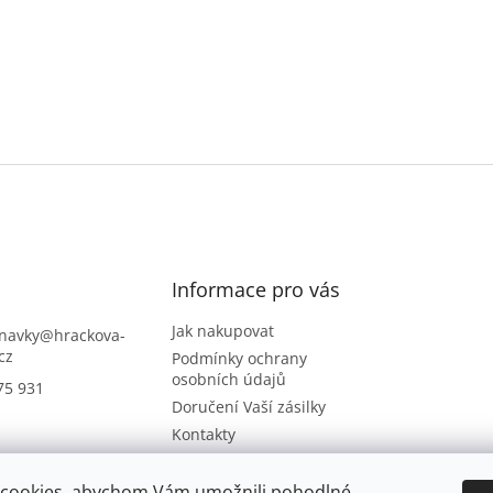
Informace pro vás
Jak nakupovat
navky
@
hrackova-
cz
Podmínky ochrany
osobních údajů
75 931
Doručení Vaší zásilky
Kontakty
Napište nám
Hodnocení obchodu
cookies, abychom Vám umožnili pohodlné