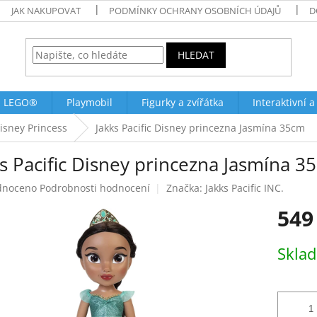
JAK NAKUPOVAT
PODMÍNKY OCHRANY OSOBNÍCH ÚDAJŮ
D
HLEDAT
LEGO®
Playmobil
Figurky a zvířátka
Interaktivní a
isney Princess
Jakks Pacific Disney princezna Jasmína 35cm
s Pacific Disney princezna Jasmína 3
né
dnoceno
Podrobnosti hodnocení
Značka:
Jakks Pacific INC.
ení
549
tu
Měrná
Skla
cena:
ek.