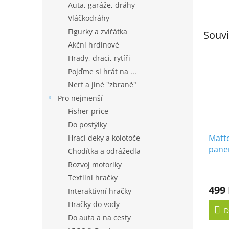
Auta, garáže, dráhy
Vláčkodráhy
Figurky a zvířátka
Souvi
Akční hrdinové
Hrady, draci, rytíři
Pojďme si hrát na ...
Nerf a jiné "zbraně"
Pro nejmenší
Fisher price
Do postýlky
Matte
Hrací deky a kolotoče
panen
Chodítka a odrážedla
ložn
Rozvoj motoriky
Textilní hračky
499
Interaktivní hračky
Hračky do vody
D
Do auta a na cesty