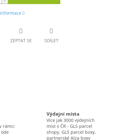
 informace
ZEPTAT SE
SDÍLET
Výdejní místa
Více jak 3000 výdejních
v rámci
míst v ČR - GLS parcel
 ode
shopy, GLS parcel boxy,
partnerské Alza boxy