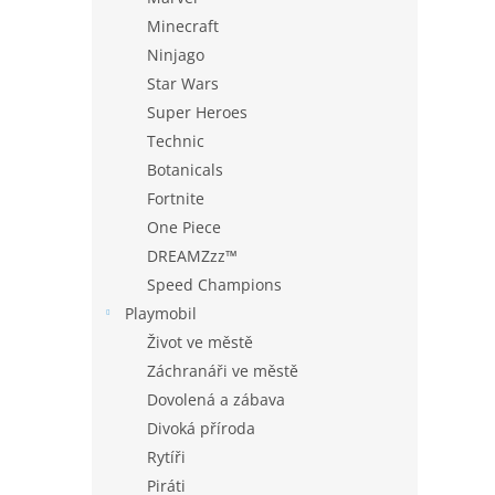
Minecraft
Ninjago
Star Wars
Super Heroes
Technic
Botanicals
Fortnite
One Piece
DREAMZzz™
Speed Champions
Playmobil
Život ve městě
Záchranáři ve městě
Dovolená a zábava
Divoká příroda
Rytíři
Piráti