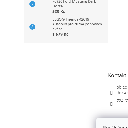
76920 Ford Mustang Dark
Horse
529 Kč
LEGO® Friends 42619
Autobus pro turné popových
hvězd
1 579 Kč
Z
á
p
a
t
Kontakt
í
objed
lhota.
724 6
Používáme 