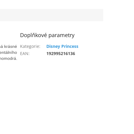
Doplňkové parametry
Kategorie
:
Disney Princess
má krásné
entálního
EAN
:
192995216136
enomodrá.