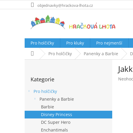
Přejít
objednavky@hrackova-lhota.cz
na
obsah
Pro holčičky
Pro kluky
Pro nejmenší
Domů
Pro holčičky
Panenky a Barbie
D
P
Jakk
o
Přeskočit
s
Kategorie
Průměr
Neoho
kategorie
t
hodnoc
r
produk
Pro holčičky
a
je
Panenky a Barbie
n
0,0
Barbie
z
n
5
í
Disney Princess
hvězdič
p
DC Super Hero
a
Enchantimals