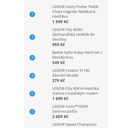
LEGO® Harry Potter 76428
Chata Hagrida: Nečekaná
návštěva
1 599 Kč
LEGO® City 60301
Záchranářský teréňák do
divočiny
959 Kč
Barbie Salón krásy Herní set s
blondýnkou
549 Kč
LEGO® Creator 31160
Závodní letadlo
279 Kč
LEGO® City 60414 Hasičská
stanice s hasičským vozem
1 699 Kč
LEGO® Icons™10339
Santova pošta
2 659 Kč
LEGO® Speed Champions