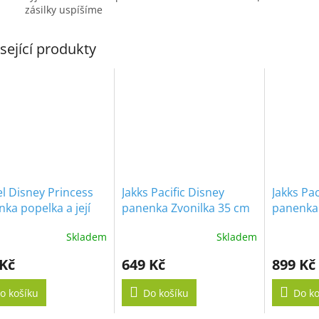
zásilky uspíšíme
sející produkty
l Disney Princess
Jakks Pacific Disney
Jakks Pac
ka popelka a její
panenka Zvonilka 35 cm
panenka 
ice CDC47
královstv
Skladem
Skladem
Motion
 Kč
649 Kč
899 Kč
o košíku
Do košíku
Do ko