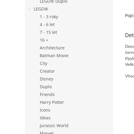
LEGO® Duplo
LEGO®
Popi
1 - 3 roky
4 - 6 let
7 - 15 let
Det
16 +
Disn
Architecture
čern
Batman Movie
třpy
City
Veli
Creator
Vhod
Disney
Duplo
Friends
Harry Potter
Icons
Ideas
Jurassic World
Marvel