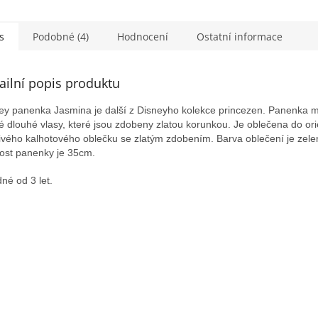
s
Podobné (4)
Hodnocení
Ostatní informace
ailní popis produktu
ey panenka Jasmina je další z Disneyho kolekce princezen. Panenka 
é dlouhé vlasy, které jsou zdobeny zlatou korunkou. Je oblečena do ori
tivého kalhotového oblečku se zlatým zdobením. Barva oblečení je zel
kost panenky je 35cm.
né od 3 let.