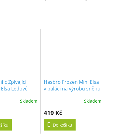
ific Zpívající
Hasbro Frozen Mini Elsa
Elsa Ledové
v paláci na výrobu sněhu
í Magic in
Skladem
Skladem
419 Kč
šíku
Do košíku