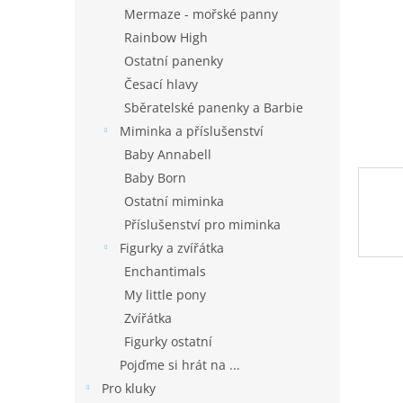
n
Mermaze - mořské panny
e
Rainbow High
l
Ostatní panenky
Česací hlavy
Sběratelské panenky a Barbie
Miminka a příslušenství
Baby Annabell
Baby Born
Ostatní miminka
Příslušenství pro miminka
Figurky a zvířátka
Enchantimals
My little pony
Zvířátka
Figurky ostatní
Pojďme si hrát na ...
Pro kluky