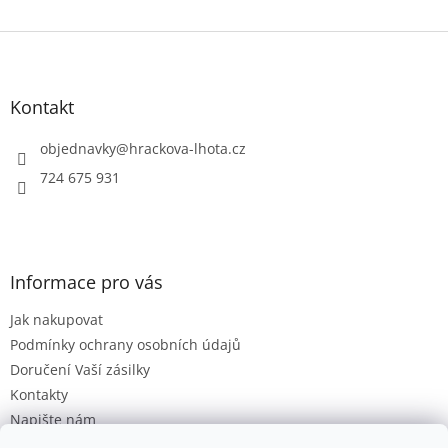
Z
á
p
a
Kontakt
t
í
objednavky
@
hrackova-lhota.cz
724 675 931
Informace pro vás
Jak nakupovat
Podmínky ochrany osobních údajů
Doručení Vaší zásilky
Kontakty
Napište nám
Hodnocení obchodu