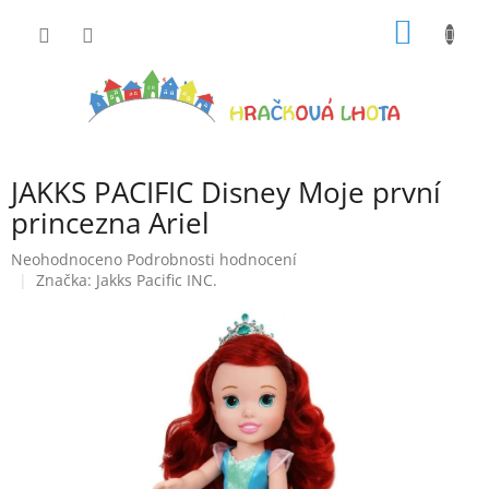
Přejít
NÁKUP
na
obsah
KOŠÍK
JAKKS PACIFIC Disney Moje první
princezna Ariel
Průměrné
Neohodnoceno
Podrobnosti hodnocení
hodnocení
Značka:
Jakks Pacific INC.
produktu
je
0,0
z
5
hvězdiček.