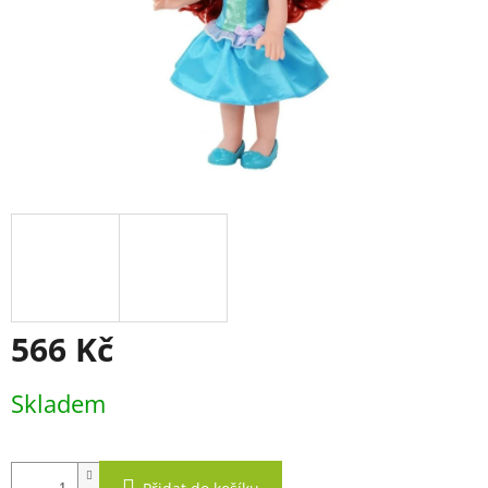
566 Kč
Měrná
Skladem
cena: