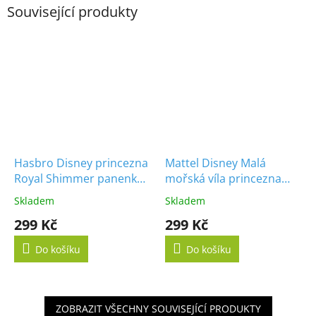
Související produkty
Hasbro Disney princezna
Mattel Disney Malá
Royal Shimmer panenka
mořská víla princezna
Mulan F0905
Ariel
Skladem
Skladem
299 Kč
299 Kč
Do košíku
Do košíku
ZOBRAZIT VŠECHNY SOUVISEJÍCÍ PRODUKTY