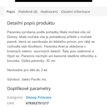
Popis
Podobné (4)
Hodnocení
Ostatní informace
Detailní popis produktu
Panenka vyrobena podle pohádky Malá mořská víla od
Disney. Malá mořská víla je pohádkový příběh o mořské
panně, která se zamilovala do lidského prince, pro nějž se
rozhodla stát člověkem. Panenka Ariel je oblečena v
krásných zeleno -azurových šatech. Šaty jsou saténové a
třpytí se. Panence nechybí ani barevně sladěné střevíčky a
korunka. Výška panenky: 32 cm
Nevhodné pro děti do 3 let
Výrobce: Jakks Pacific Inc.
Doplňkové parametry
Kategorie
:
Disney Princess
EAN
:
678352751217