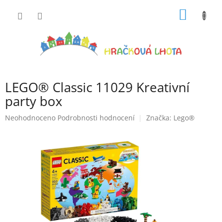
Přejít
NÁKUP
na
obsah
KOŠÍK
LEGO® Classic 11029 Kreativní
party box
Průměrné
Neohodnoceno
Podrobnosti hodnocení
Značka:
Lego®
hodnocení
produktu
je
0,0
z
5
hvězdiček.