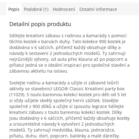
Popis
Podobné (1)
Hodnocení
Ostatní informace
Detailní popis produktu
Sdílejte kreativní zábavu s rodinou a kamarády s pomocí
těchto kostek v barvách duhy. Tato kolekce 900 kostek je
dodávána v 6 sáčcích, přičemž každý obsahuje dílky a
návody k sestavení 2 jednoduchých modelů. Ty zahrnují
nejrůznější výtvory, od auta přes klauna až po popcorn a
piñatu! Jedná se o ideální inspiraci pro společné stavění a
zábavnou aktivitu na oslavu.
Svolejte rodinu a kamarády a užijte si zábavné tvůrčí
aktivity se stavebnicí LEGO® Classic Kreativní party box
(11029). S touto barevnou kolekcí kostek pro děti od 5 let
si vždy užijete skvělý společný herní zážitek. Stavějte
společně z 900 dílků a užijte si spoustu legrace Sdílejte
kreativní zábavu s touto barevnou kolekcí kostek. Dílky
jsou dodávány v 6 sáčcích, přičemž každý obsahuje kostky
a srozumitelné návody k vytvoření 2 jednoduchých
modelů. Ty zahrnují medvídka, klauna, jednorožce,
piñatu, duhu, dort, popcorn, balónky a malé dárečky.