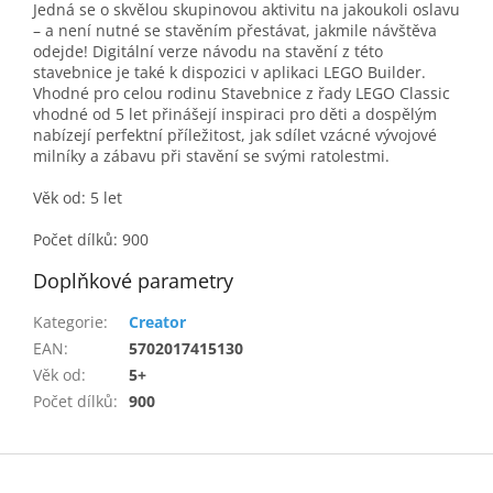
Jedná se o skvělou skupinovou aktivitu na jakoukoli oslavu
– a není nutné se stavěním přestávat, jakmile návštěva
odejde! Digitální verze návodu na stavění z této
stavebnice je také k dispozici v aplikaci LEGO Builder.
Vhodné pro celou rodinu Stavebnice z řady LEGO Classic
vhodné od 5 let přinášejí inspiraci pro děti a dospělým
nabízejí perfektní příležitost, jak sdílet vzácné vývojové
milníky a zábavu při stavění se svými ratolestmi.
Věk od: 5 let
Počet dílků: 900
Doplňkové parametry
Kategorie
:
Creator
EAN
:
5702017415130
Věk od
:
5+
Počet dílků
:
900
Z
á