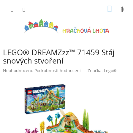
Přejít
NÁKUP
na
obsah
KOŠÍK
LEGO® DREAMZzz™ 71459 Stáj
snových stvoření
Průměrné
Neohodnoceno
Podrobnosti hodnocení
Značka:
Lego®
hodnocení
produktu
je
0,0
z
5
hvězdiček.