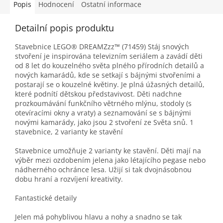
Popis
Hodnocení
Ostatní informace
Detailní popis produktu
Stavebnice LEGO® DREAMZzz™ (71459) Stáj snových
stvoření je inspirována televizním seriálem a zavádí děti
od 8 let do kouzelného světa plného přírodních detailů a
nových kamarádů, kde se setkají s bájnými stvořeními a
postarají se o kouzelné květiny. Je plná úžasných detailů,
které podnítí dětskou představivost. Děti nadchne
prozkoumávání funkčního větrného mlýnu, stodoly (s
otevíracími okny a vraty) a seznamování se s bájnými
novými kamarády, jako jsou 2 stvoření ze Světa snů. 1
stavebnice, 2 varianty ke stavění
Stavebnice umožňuje 2 varianty ke stavění. Děti mají na
výběr mezi ozdobením jelena jako létajícího pegase nebo
nádherného ochránce lesa. Užijí si tak dvojnásobnou
dobu hraní a rozvíjení kreativity.
Fantastické detaily
Jelen má pohyblivou hlavu a nohy a snadno se tak