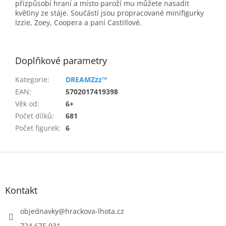
přizpůsobí hraní a místo paroží mu můžete nasadit
květiny ze stáje. Součástí jsou propracované minifigurky
Izzie, Zoey, Coopera a paní Castillové.
Doplňkové parametry
Kategorie
:
DREAMZzz™
EAN
:
5702017419398
Věk od
:
6+
Počet dílků
:
681
Počet figurek
:
6
Z
á
p
a
Kontakt
t
í
objednavky
@
hrackova-lhota.cz
724 675 931