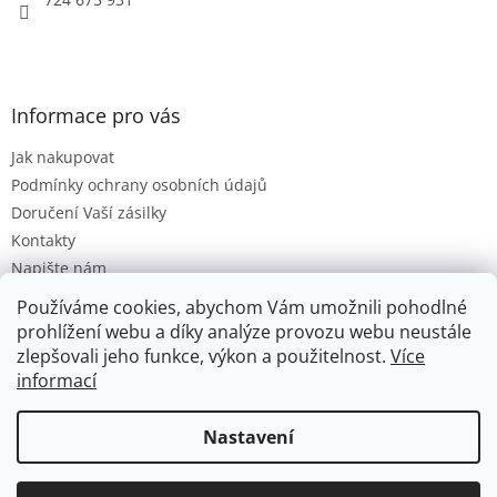
Informace pro vás
Jak nakupovat
Podmínky ochrany osobních údajů
Doručení Vaší zásilky
Kontakty
Napište nám
Hodnocení obchodu
Používáme cookies, abychom Vám umožnili pohodlné
Moje objednávka
prohlížení webu a díky analýze provozu webu neustále
zlepšovali jeho funkce, výkon a použitelnost.
Více
informací
Vytvořil Shoptet
Nastavení
Copyright 2026
Hračková lhota
. Všechna práva vyhrazena.