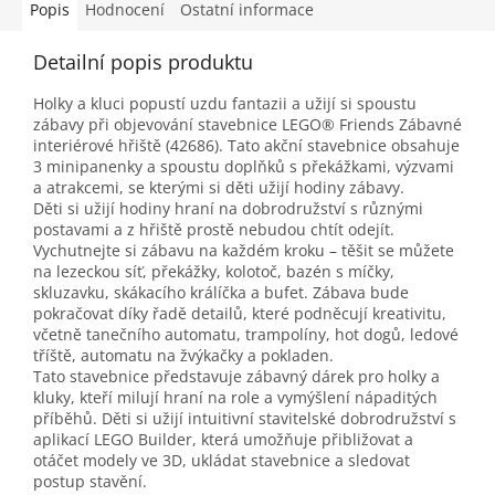
Popis
Hodnocení
Ostatní informace
Detailní popis produktu
Holky a kluci popustí uzdu fantazii a užijí si spoustu
zábavy při objevování stavebnice LEGO® Friends Zábavné
interiérové hřiště (42686). Tato akční stavebnice obsahuje
3 minipanenky a spoustu doplňků s překážkami, výzvami
a atrakcemi, se kterými si děti užijí hodiny zábavy.
Děti si užijí hodiny hraní na dobrodružství s různými
postavami a z hřiště prostě nebudou chtít odejít.
Vychutnejte si zábavu na každém kroku – těšit se můžete
na lezeckou síť, překážky, kolotoč, bazén s míčky,
skluzavku, skákacího králíčka a bufet. Zábava bude
pokračovat díky řadě detailů, které podněcují kreativitu,
včetně tanečního automatu, trampolíny, hot dogů, ledové
tříště, automatu na žvýkačky a pokladen.
Tato stavebnice představuje zábavný dárek pro holky a
kluky, kteří milují hraní na role a vymýšlení nápaditých
příběhů. Děti si užijí intuitivní stavitelské dobrodružství s
aplikací LEGO Builder, která umožňuje přibližovat a
otáčet modely ve 3D, ukládat stavebnice a sledovat
postup stavění.