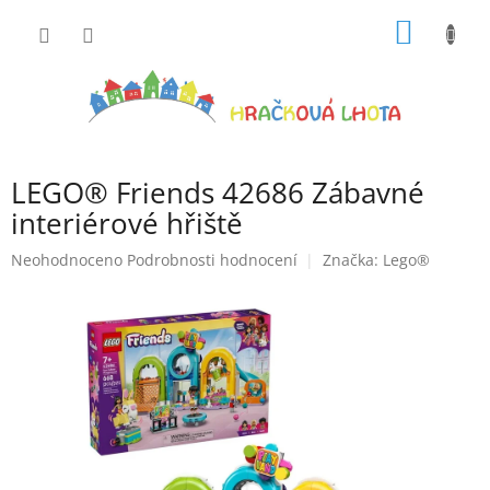
Přejít
NÁKUP
na
obsah
KOŠÍK
LEGO® Friends 42686 Zábavné
interiérové hřiště
Průměrné
Neohodnoceno
Podrobnosti hodnocení
Značka:
Lego®
hodnocení
produktu
je
0,0
z
5
hvězdiček.