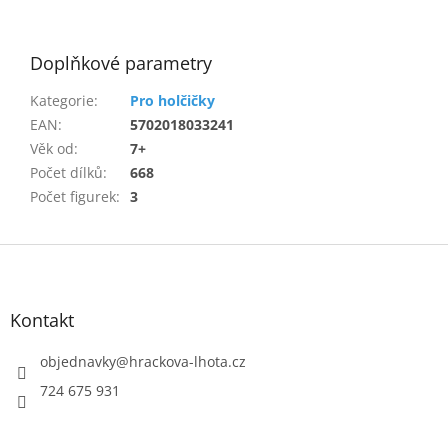
Doplňkové parametry
Kategorie
:
Pro holčičky
EAN
:
5702018033241
Věk od
:
7+
Počet dílků
:
668
Počet figurek
:
3
Z
á
p
a
Kontakt
t
í
objednavky
@
hrackova-lhota.cz
724 675 931