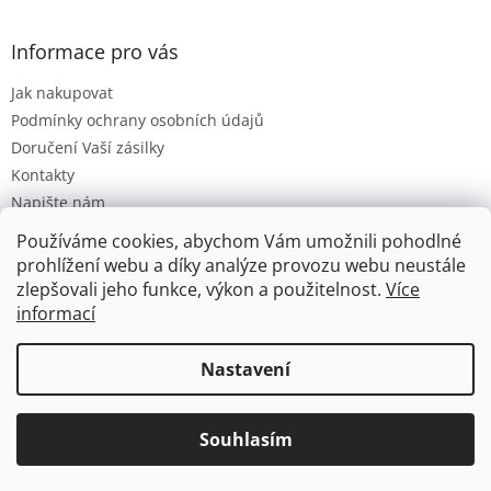
Informace pro vás
Jak nakupovat
Podmínky ochrany osobních údajů
Doručení Vaší zásilky
Kontakty
Napište nám
Hodnocení obchodu
Používáme cookies, abychom Vám umožnili pohodlné
Moje objednávka
prohlížení webu a díky analýze provozu webu neustále
zlepšovali jeho funkce, výkon a použitelnost.
Více
informací
Vytvořil Shoptet
Nastavení
Copyright 2026
Hračková lhota
. Všechna práva vyhrazena.
Souhlasím
Upravit nastavení cookies