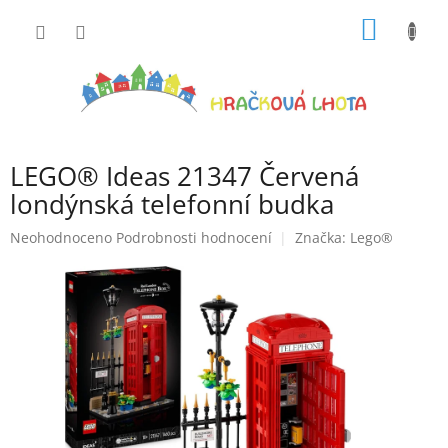
Přejít
NÁKUP
na
obsah
KOŠÍK
LEGO® Ideas 21347 Červená
londýnská telefonní budka
Průměrné
Neohodnoceno
Podrobnosti hodnocení
Značka:
Lego®
hodnocení
produktu
je
0,0
z
5
hvězdiček.