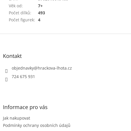
Věk od
:
7+
Počet dílků
:
493
Počet figurek
:
4
Z
á
p
a
Kontakt
t
í
objednavky
@
hrackova-lhota.cz
724 675 931
Informace pro vás
Jak nakupovat
Podmínky ochrany osobních údajů