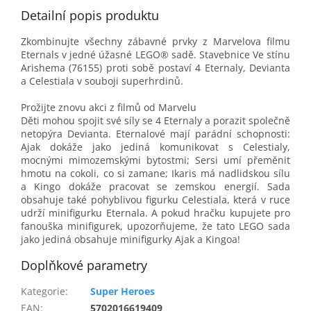
Detailní popis produktu
Zkombinujte všechny zábavné prvky z Marvelova filmu
Eternals v jedné úžasné LEGO® sadě. Stavebnice Ve stínu
Arishema (76155) proti sobě postaví 4 Eternaly, Devianta
a Celestiala v souboji superhrdinů.
Prožijte znovu akci z filmů od Marvelu
Děti mohou spojit své síly se 4 Eternaly a porazit společně
netopýra Devianta. Eternalové mají parádní schopnosti:
Ajak dokáže jako jediná komunikovat s Celestialy,
mocnými mimozemskými bytostmi; Sersi umí přeměnit
hmotu na cokoli, co si zamane; Ikaris má nadlidskou sílu
a Kingo dokáže pracovat se zemskou energií. Sada
obsahuje také pohyblivou figurku Celestiala, která v ruce
udrží minifigurku Eternala. A pokud hračku kupujete pro
fanouška minifigurek, upozorňujeme, že tato LEGO sada
jako jediná obsahuje minifigurky Ajak a Kingoa!
Doplňkové parametry
Kategorie
:
Super Heroes
EAN
:
5702016619409