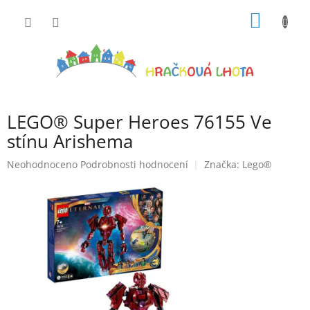
Přejít
NÁKUP
na
obsah
KOŠÍK
LEGO® Super Heroes 76155 Ve
stínu Arishema
Průměrné
Neohodnoceno
Podrobnosti hodnocení
Značka:
Lego®
hodnocení
produktu
je
0,0
z
5
hvězdiček.