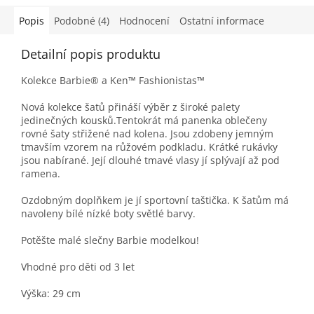
Popis
Podobné (4)
Hodnocení
Ostatní informace
Detailní popis produktu
Kolekce Barbie® a Ken™ Fashionistas™
Nová kolekce šatů přináší výběr z široké palety
jedinečných kousků.Tentokrát má panenka oblečeny
rovné šaty střižené nad kolena. Jsou zdobeny jemným
tmavším vzorem na růžovém podkladu. Krátké rukávky
jsou nabírané. Její dlouhé tmavé vlasy jí splývají až pod
ramena.
Ozdobným doplňkem je jí sportovní taštička. K šatům má
navoleny bílé nízké boty světlé barvy.
Potěšte malé slečny Barbie modelkou!
Vhodné pro děti od 3 let
Výška: 29 cm