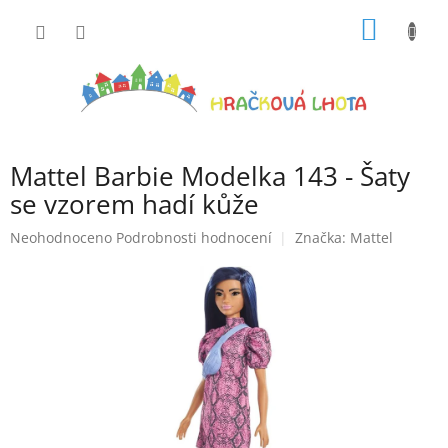
Přejít
NÁKUP
na
obsah
KOŠÍK
Mattel Barbie Modelka 143 - Šaty
se vzorem hadí kůže
Průměrné
Neohodnoceno
Podrobnosti hodnocení
Značka:
Mattel
hodnocení
produktu
je
0,0
z
5
hvězdiček.