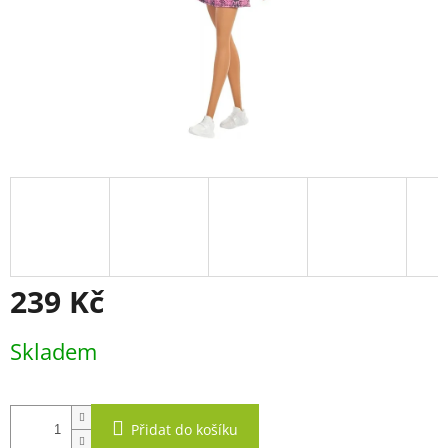
239 Kč
Měrná
Skladem
cena:
Přidat do košíku