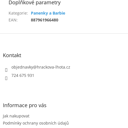
Doplňkové parametry
Kategorie
:
Panenky a Barbie
EAN
:
887961966480
Z
á
p
a
Kontakt
t
í
objednavky
@
hrackova-lhota.cz
724 675 931
Informace pro vás
Jak nakupovat
Podmínky ochrany osobních údajů