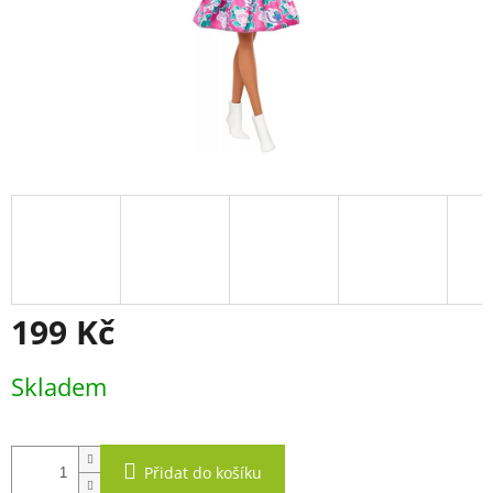
199 Kč
Měrná
Skladem
cena:
Přidat do košíku