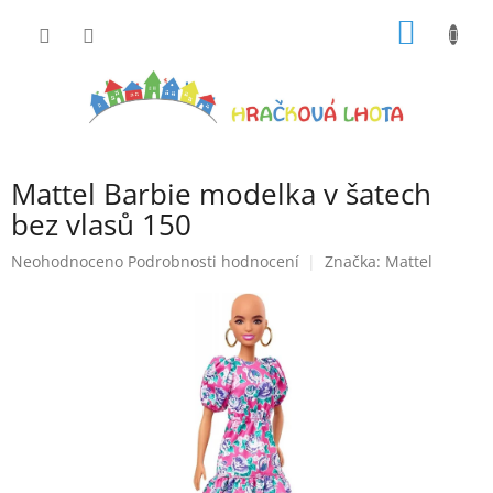
Přejít
NÁKUP
na
obsah
KOŠÍK
Mattel Barbie modelka v šatech
bez vlasů 150
Průměrné
Neohodnoceno
Podrobnosti hodnocení
Značka:
Mattel
hodnocení
produktu
je
0,0
z
5
hvězdiček.