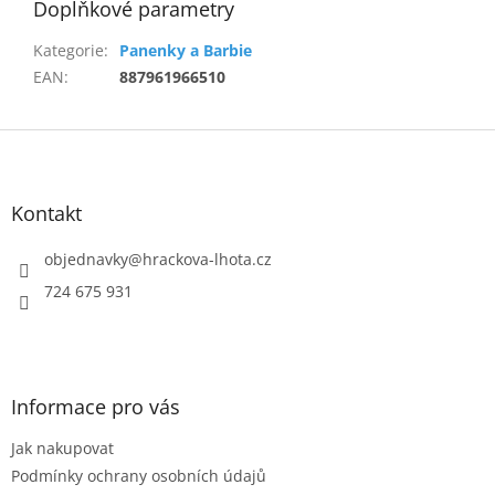
Doplňkové parametry
Kategorie
:
Panenky a Barbie
EAN
:
887961966510
Z
á
p
a
Kontakt
t
í
objednavky
@
hrackova-lhota.cz
724 675 931
Informace pro vás
Jak nakupovat
Podmínky ochrany osobních údajů