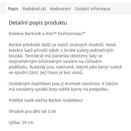
Popis
Podobné (4)
Hodnocení
Ostatní informace
Detailní popis produktu
Kolekce Barbie® a Ken™ Fashionistas™
Barbie předvádí další ze svých slušivých modelů. Nová
kolekce šatů přináší výběr z široké palety jedinečných
kousků. Tentokrát má panenka oblečeny šaty se
stejnoměrným bílomodrým vzorem na růžovém
podkladu. Rukávky jsou nabírané, stejně jako kanýr sukně
ve spodní části. Její hlava je bez vlasů.
Ozdobným doplňkem jsou jí kruhové náušnice. K šatům
má navoleny vysoké boty světlé barvy na podpatku.
Potěšte malé slečny Barbie modelkou!
Vhodné pro děti od 3 let
Výška: 29 cm