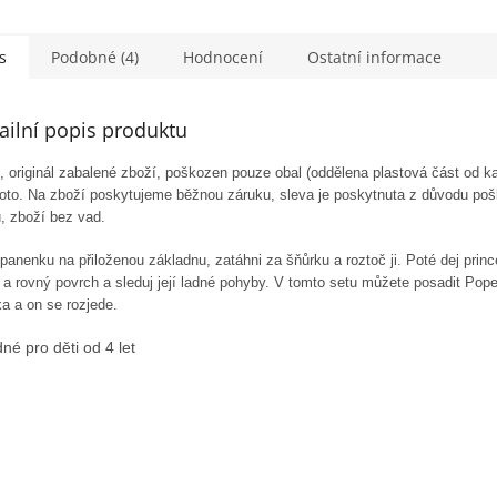
s
Podobné (4)
Hodnocení
Ostatní informace
ailní popis produktu
 originál zabalené zboží, poškozen pouze obal (oddělena plastová část od ka
 foto. Na zboží poskytujeme běžnou záruku, sleva je poskytnuta z důvodu po
, zboží bez vad.
panenku na přiloženou základnu, zatáhni za šňůrku a roztoč ji. Poté dej prin
 a rovný povrch a sleduj její ladné pohyby. V tomto setu můžete posadit Pop
a a on se rozjede.
né pro děti od 4 let