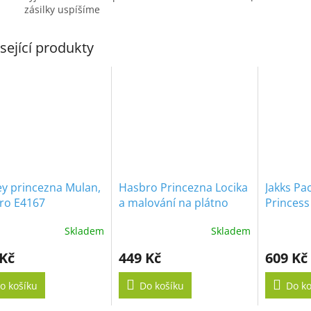
zásilky uspíšíme
sející produkty
ey princezna Mulan,
Hasbro Princezna Locika
Jakks Pac
ro E4167
a malování na plátno
Princess
Sněhurk
Skladem
Skladem
 Kč
449 Kč
609 Kč
o košíku
Do košíku
Do ko