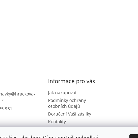
Informace pro vás
Jak nakupovat
navky
@
hrackova-
cz
Podmínky ochrany
osobních údajů
75 931
Doručení Vaší zásilky
Kontakty
Napište nám
Hodnocení obchodu
cookies, abychom Vám umožnili pohodlné