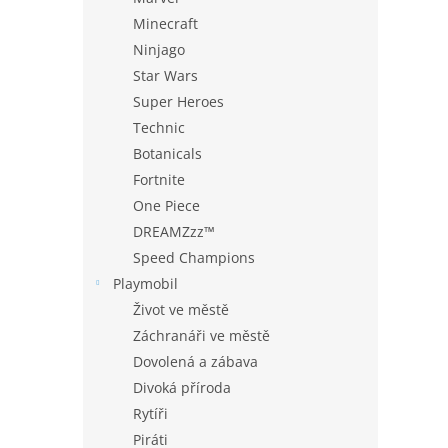
Minecraft
Ninjago
Star Wars
Super Heroes
Technic
Botanicals
Fortnite
One Piece
DREAMZzz™
Speed Champions
Playmobil
Život ve městě
Záchranáři ve městě
Dovolená a zábava
Divoká příroda
Rytíři
Piráti