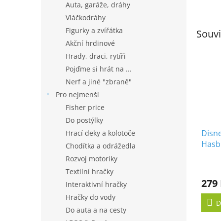
Auta, garáže, dráhy
Vláčkodráhy
Figurky a zvířátka
Souvi
Akční hrdinové
Hrady, draci, rytíři
Pojďme si hrát na ...
Nerf a jiné "zbraně"
Pro nejmenší
Fisher price
Do postýlky
Disn
Hrací deky a kolotoče
Hasb
Chodítka a odrážedla
Rozvoj motoriky
Textilní hračky
279
Interaktivní hračky
Hračky do vody
D
Do auta a na cesty