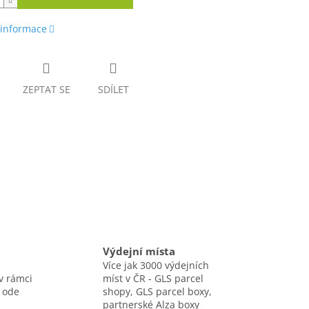
 informace
ZEPTAT SE
SDÍLET
Výdejní místa
Více jak 3000 výdejních
v rámci
míst v ČR - GLS parcel
 ode
shopy, GLS parcel boxy,
partnerské Alza boxy