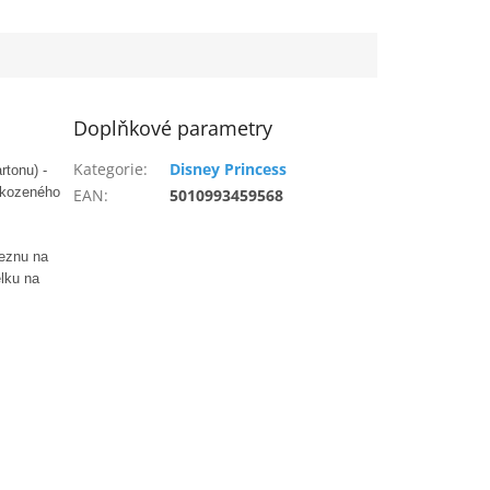
Doplňkové parametry
Kategorie
:
Disney Princess
rtonu) -
škozeného
EAN
:
5010993459568
ceznu na
elku na