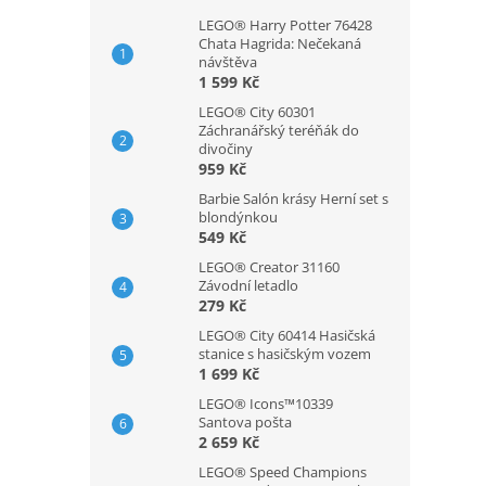
LEGO® Harry Potter 76428
Chata Hagrida: Nečekaná
návštěva
1 599 Kč
LEGO® City 60301
Záchranářský teréňák do
divočiny
959 Kč
Barbie Salón krásy Herní set s
blondýnkou
549 Kč
LEGO® Creator 31160
Závodní letadlo
279 Kč
LEGO® City 60414 Hasičská
stanice s hasičským vozem
1 699 Kč
LEGO® Icons™10339
Santova pošta
2 659 Kč
LEGO® Speed Champions