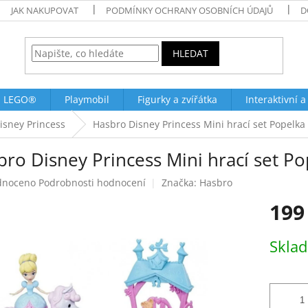
JAK NAKUPOVAT
PODMÍNKY OCHRANY OSOBNÍCH ÚDAJŮ
D
HLEDAT
LEGO®
Playmobil
Figurky a zvířátka
Interaktivní a
isney Princess
Hasbro Disney Princess Mini hrací set Popelka
ro Disney Princess Mini hrací set P
né
dnoceno
Podrobnosti hodnocení
Značka:
Hasbro
ení
199
tu
Měrná
Skla
cena:
ek.