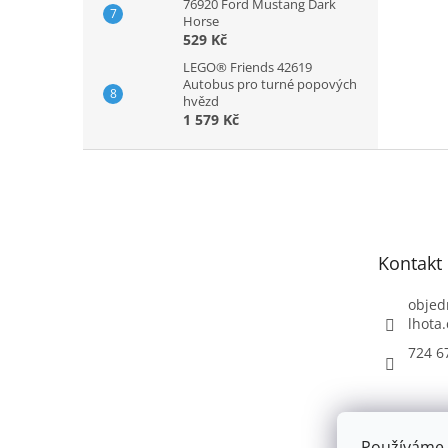
76920 Ford Mustang Dark
Horse
529 Kč
LEGO® Friends 42619
Autobus pro turné popových
hvězd
1 579 Kč
Z
á
p
a
t
Kontakt
í
objed
lhota.
724 6
Používáme 