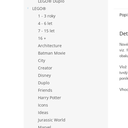
LEGO® Duplo
LEGO®
Popi
1 - 3 roky
4 - 6 let
7 - 15 let
Det
16 +
Nové,
Architecture
viz.
Batman Movie
obalu
City
Vlož 
Creator
tvrdý
Disney
poník
Duplo
Vhod
Friends
Harry Potter
Icons
Ideas
Jurassic World
Marvel