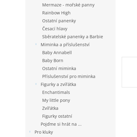
n
Mermaze - mořské panny
e
Rainbow High
l
Ostatní panenky
Česací hlavy
Sběratelské panenky a Barbie
Miminka a příslušenství
Baby Annabell
Baby Born
Ostatní miminka
Příslušenství pro miminka
Figurky a zvířátka
Enchantimals
My little pony
Zvířátka
Figurky ostatní
Pojďme si hrát na ...
Pro kluky