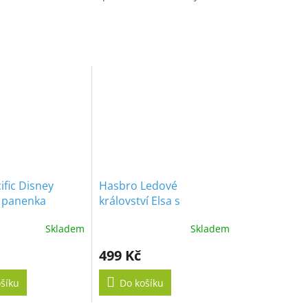
ific Disney
Hasbro Ledové
 panenka
království Elsa s
a 35cm
magickými krystaly
Skladem
Skladem
499 Kč
šíku
Do košíku