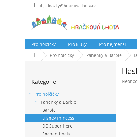
Přejít
objednavky@hrackova-lhota.cz
na
obsah
Pro holčičky
Pro kluky
Pro nejmenší
Domů
Pro holčičky
Panenky a Barbie
D
P
Hasb
o
Přeskočit
s
Kategorie
Průměr
Neoho
kategorie
t
hodnoc
r
produk
Pro holčičky
a
je
Panenky a Barbie
n
0,0
Barbie
z
n
5
í
Disney Princess
hvězdič
p
DC Super Hero
a
Enchantimals