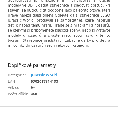
dobrodružstvím. Umožňuje jim přibližovat a otáčet
modely ve 3D, ukládat stavebnice a sledovat postup. Při
stavění se budou cítit podobně jako paleontologové, kteří
právě nalezli další objev! Objevte další stavebnice LEGO
Jurassic World (prodávají se samostatně), které inspirují
děti k nápaditému hraní. Hrajte se s hračkami dinosaurů,
se kterými si připomenete klasické scény, nebo si vystavte
modely dinosaurů a ukažte světu svou lásku k těmto
tvorům. Stavebnice představují zábavné dárky pro děti a
milovníky dinosaurů všech věkových kategorií.
Doplňkové parametry
Kategorie
:
Jurassic World
EAN
:
5702017814193
Věk od
:
9+
Počet dílků
:
468
Z
á