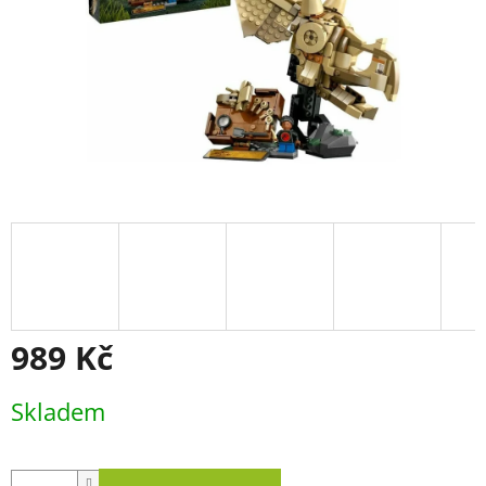
989 Kč
Měrná
Skladem
cena: