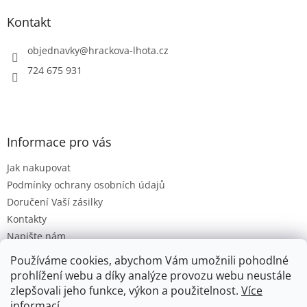
p
a
Kontakt
t
í
objednavky
@
hrackova-lhota.cz
724 675 931
Informace pro vás
Jak nakupovat
Podmínky ochrany osobních údajů
Doručení Vaší zásilky
Kontakty
Napište nám
Hodnocení obchodu
Používáme cookies, abychom Vám umožnili pohodlné
Moje objednávka
prohlížení webu a díky analýze provozu webu neustále
zlepšovali jeho funkce, výkon a použitelnost.
Více
informací