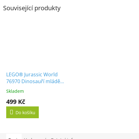
Související produkty
LEGO® Jurassic World
76970 Dinosauří mládě
Dolores Aquilops
Skladem
499 Kč
Do košíku