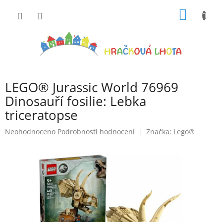
Přejít
NÁKUP
na
obsah
KOŠÍK
LEGO® Jurassic World 76969
Dinosauří fosilie: Lebka
triceratopse
Průměrné
Neohodnoceno
Podrobnosti hodnocení
Značka:
Lego®
hodnocení
produktu
je
0,0
z
5
hvězdiček.