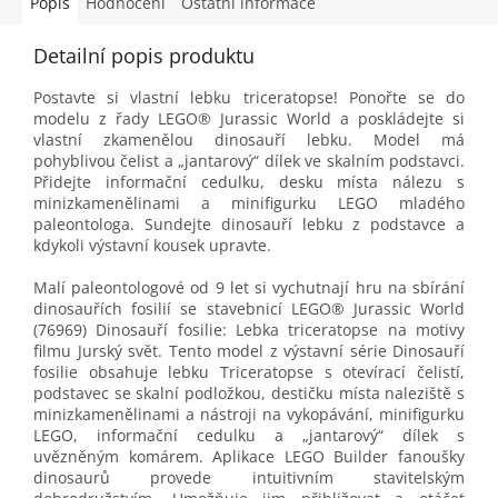
Popis
Hodnocení
Ostatní informace
Detailní popis produktu
Postavte si vlastní lebku triceratopse! Ponořte se do
modelu z řady LEGO® Jurassic World a poskládejte si
vlastní zkamenělou dinosauří lebku. Model má
pohyblivou čelist a „jantarový“ dílek ve skalním podstavci.
Přidejte informační cedulku, desku místa nálezu s
minizkamenělinami a minifigurku LEGO mladého
paleontologa. Sundejte dinosauří lebku z podstavce a
kdykoli výstavní kousek upravte.
Malí paleontologové od 9 let si vychutnají hru na sbírání
dinosauřích fosilií se stavebnicí LEGO® Jurassic World
(76969) Dinosauří fosilie: Lebka triceratopse na motivy
filmu Jurský svět. Tento model z výstavní série Dinosauří
fosilie obsahuje lebku Triceratopse s otevírací čelistí,
podstavec se skalní podložkou, destičku místa naleziště s
minizkamenělinami a nástroji na vykopávání, minifigurku
LEGO, informační cedulku a „jantarový“ dílek s
uvězněným komárem. Aplikace LEGO Builder fanoušky
dinosaurů provede intuitivním stavitelským