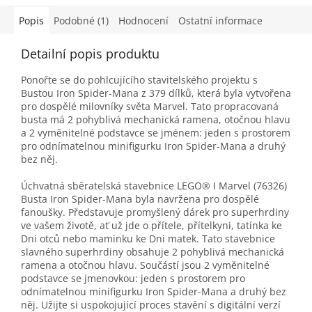
Popis
Podobné (1)
Hodnocení
Ostatní informace
Detailní popis produktu
Ponořte se do pohlcujícího stavitelského projektu s
Bustou Iron Spider-Mana z 379 dílků, která byla vytvořena
pro dospělé milovníky světa Marvel. Tato propracovaná
busta má 2 pohyblivá mechanická ramena, otočnou hlavu
a 2 vyměnitelné podstavce se jménem: jeden s prostorem
pro odnímatelnou minifigurku Iron Spider-Mana a druhý
bez něj.
Úchvatná sběratelská stavebnice LEGO® ǀ Marvel (76326)
Busta Iron Spider-Mana byla navržena pro dospělé
fanoušky. Představuje promyšlený dárek pro superhrdiny
ve vašem životě, ať už jde o přítele, přítelkyni, tatínka ke
Dni otců nebo maminku ke Dni matek. Tato stavebnice
slavného superhrdiny obsahuje 2 pohyblivá mechanická
ramena a otočnou hlavu. Součástí jsou 2 vyměnitelné
podstavce se jmenovkou: jeden s prostorem pro
odnímatelnou minifigurku Iron Spider-Mana a druhý bez
něj. Užijte si uspokojující proces stavění s digitální verzí