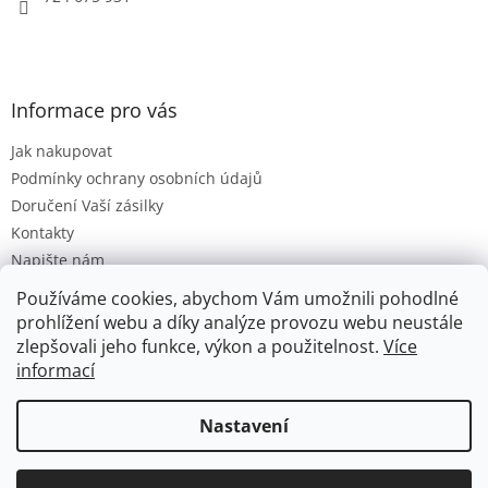
Informace pro vás
Jak nakupovat
Podmínky ochrany osobních údajů
Doručení Vaší zásilky
Kontakty
Napište nám
Hodnocení obchodu
Používáme cookies, abychom Vám umožnili pohodlné
Moje objednávka
prohlížení webu a díky analýze provozu webu neustále
zlepšovali jeho funkce, výkon a použitelnost.
Více
informací
Vytvořil Shoptet
Nastavení
Copyright 2026
Hračková lhota
. Všechna práva vyhrazena.