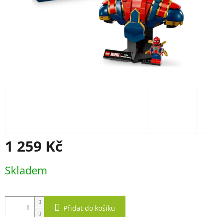
1 259 Kč
Měrná
Skladem
cena:
Přidat do košíku