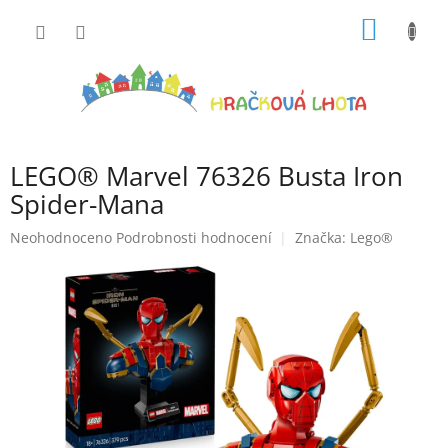
Přejít
NÁKUP
na
obsah
KOŠÍK
LEGO® Marvel 76326 Busta Iron
Spider-Mana
Průměrné
Neohodnoceno
Podrobnosti hodnocení
Značka:
Lego®
hodnocení
produktu
je
0,0
z
5
hvězdiček.