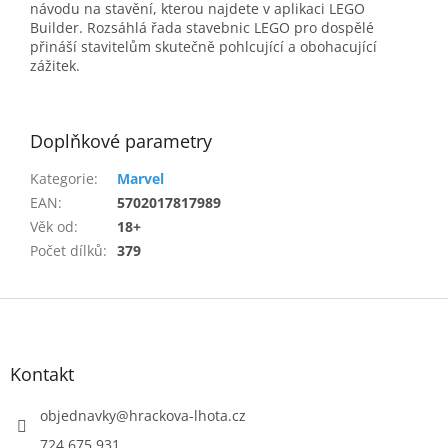
návodu na stavění, kterou najdete v aplikaci LEGO
Builder. Rozsáhlá řada stavebnic LEGO pro dospělé
přináší stavitelům skutečně pohlcující a obohacující
zážitek.
Doplňkové parametry
Kategorie
:
Marvel
EAN
:
5702017817989
Věk od
:
18+
Počet dílků
:
379
Z
á
p
a
Kontakt
t
í
objednavky
@
hrackova-lhota.cz
724 675 931