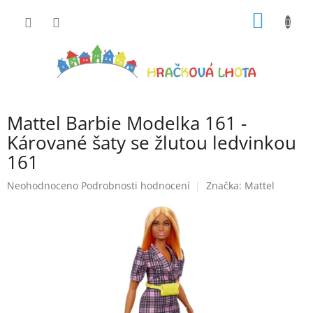
Přejít
NÁKUP
na
obsah
KOŠÍK
Mattel Barbie Modelka 161 -
Kárované šaty se žlutou ledvinkou
161
Průměrné
Neohodnoceno
Podrobnosti hodnocení
Značka:
Mattel
hodnocení
produktu
je
0,0
z
5
hvězdiček.