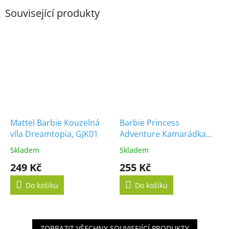
Související produkty
Mattel Barbie Kouzelná
Barbie Princess
víla Dreamtopia, GJK01
Adventure Kamarádka
Teresa GML71
Skladem
Skladem
249 Kč
255 Kč
Do košíku
Do košíku
ZOBRAZIT VŠECHNY SOUVISEJÍCÍ PRODUKTY