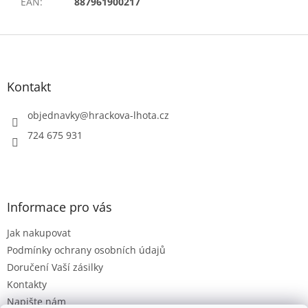
EAN
:
887961900217
Z
á
p
a
Kontakt
t
í
objednavky
@
hrackova-lhota.cz
724 675 931
Informace pro vás
Jak nakupovat
Podmínky ochrany osobních údajů
Doručení Vaší zásilky
Kontakty
Napište nám