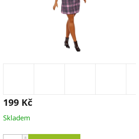
199 Kč
Měrná
Skladem
cena: