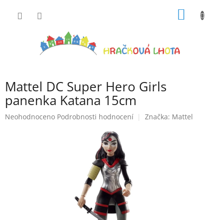
Přejít
NÁKUP
na
obsah
KOŠÍK
Mattel DC Super Hero Girls
panenka Katana 15cm
Průměrné
Neohodnoceno
Podrobnosti hodnocení
Značka:
Mattel
hodnocení
produktu
je
0,0
z
5
hvězdiček.