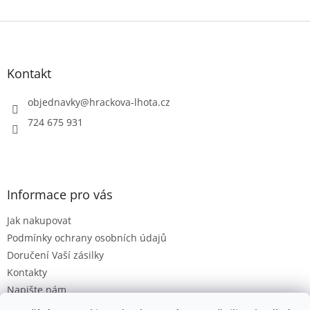
Z
á
p
a
Kontakt
t
í
objednavky
@
hrackova-lhota.cz
724 675 931
Informace pro vás
Jak nakupovat
Podmínky ochrany osobních údajů
Doručení Vaší zásilky
Kontakty
Napište nám
Hodnocení obchodu