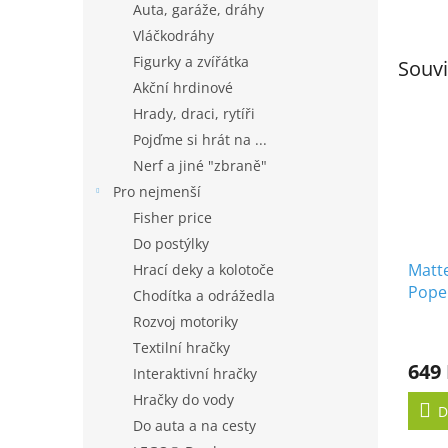
Auta, garáže, dráhy
Vláčkodráhy
Figurky a zvířátka
Souvi
Akční hrdinové
Hrady, draci, rytíři
Pojďme si hrát na ...
Nerf a jiné "zbraně"
Pro nejmenší
Fisher price
Do postýlky
Matte
Hrací deky a kolotoče
Popel
Chodítka a odrážedla
Rozvoj motoriky
Textilní hračky
649
Interaktivní hračky
Hračky do vody
D
Do auta a na cesty