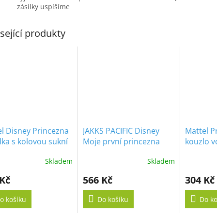
zásilky uspíšíme
sející produkty
l Disney Princezna
JAKKS PACIFIC Disney
Mattel P
ka s kolovou sukní
Moje první princezna
kouzlo v
Ariel
Skladem
Skladem
 Kč
566 Kč
304 Kč
o košíku
Do košíku
Do ko