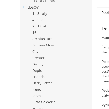
LEGO® Duplo
LEGO®
Popi
1 - 3 roky
4 - 6 let
7 - 15 let
Det
16 +
Matt
Architecture
Batman Movie
Čaru
City
vlasů
Creator
Popel
Disney
osob
Duplo
postř
chvil
Friends
pane
Harry Potter
Icons
Posb
Ideas
párt
Jurassic World
Výšk
Marvel