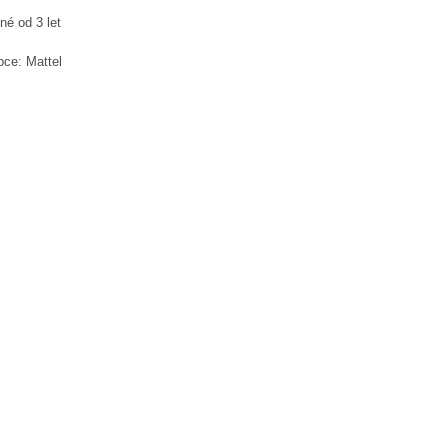
né od 3 let
bce: Mattel