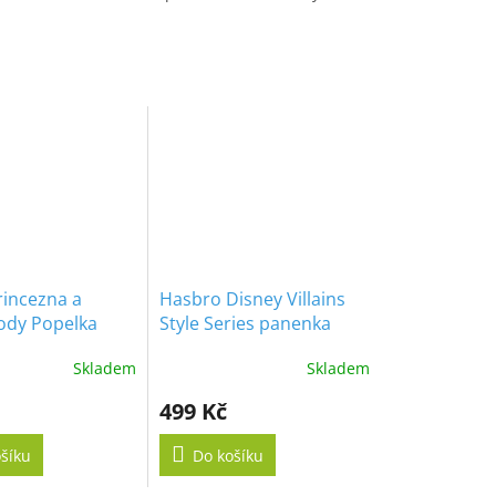
rincezna a
Hasbro Disney Villains
ody Popelka
Style Series panenka
Cruella De Vil
Skladem
Skladem
499 Kč
šíku
Do košíku