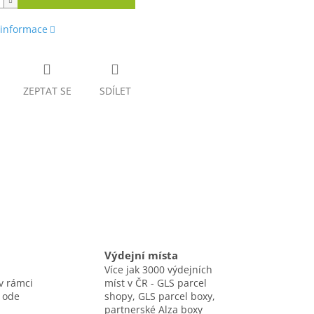
 informace
ZEPTAT SE
SDÍLET
Výdejní místa
Více jak 3000 výdejních
v rámci
míst v ČR - GLS parcel
 ode
shopy, GLS parcel boxy,
partnerské Alza boxy