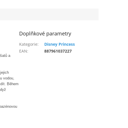
Doplňkové parametry
Kategorie
:
Disney Princess
EAN
:
887961037227
šatů a
jejich
u vodou,
e dít. Během
Když
 bazénovou