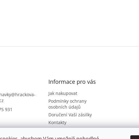
Informace pro vás
Jak nakupovat
navky
@
hrackova-
cz
Podmínky ochrany
osobních údajů
75 931
Doručení Vaší zásilky
Kontakty
Napište nám
Hodnocení obchodu
cookies, abychom Vám umožnili pohodlné