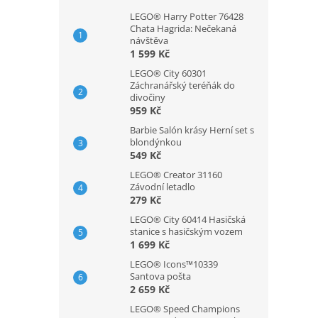
LEGO® Harry Potter 76428
Chata Hagrida: Nečekaná
návštěva
1 599 Kč
LEGO® City 60301
Záchranářský teréňák do
divočiny
959 Kč
Barbie Salón krásy Herní set s
blondýnkou
549 Kč
LEGO® Creator 31160
Závodní letadlo
279 Kč
LEGO® City 60414 Hasičská
stanice s hasičským vozem
1 699 Kč
LEGO® Icons™10339
Santova pošta
2 659 Kč
LEGO® Speed Champions