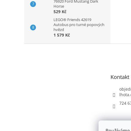
76920 Ford Mustang Dark
Horse
529 Kč
LEGO® Friends 42619
Autobus pro turné popových
hvězd
1 579 Kč
Z
á
p
a
t
Kontakt
í
objed
lhota.
724 6
Používáme 