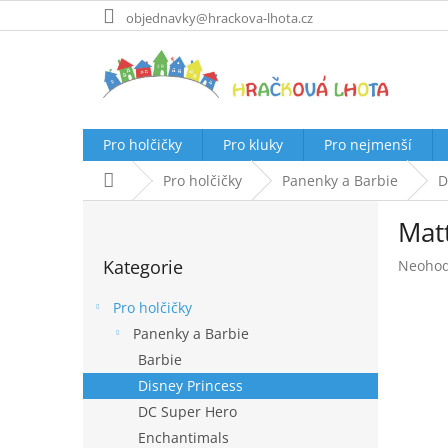
Přejít
objednavky@hrackova-lhota.cz
na
obsah
Pro holčičky
Pro kluky
Pro nejmenší
Domů
Pro holčičky
Panenky a Barbie
D
P
Mat
o
Přeskočit
s
Kategorie
Průměr
Neoho
kategorie
t
hodnoc
r
produk
Pro holčičky
a
je
Panenky a Barbie
n
0,0
Barbie
z
n
5
í
Disney Princess
hvězdič
p
DC Super Hero
a
Enchantimals