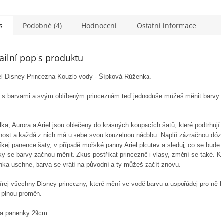
s
Podobné (4)
Hodnocení
Ostatní informace
ailní popis produktu
el Disney Princezna Kouzlo vody - Šípková Růženka.
j s barvami a svým oblíbeným princeznám teď jednoduše můžeš měnit barvy 
.
ka, Aurora a Ariel jsou oblečeny do krásných koupacích šatů, které podtrhují 
nost a každá z nich má u sebe svou kouzelnou nádobu. Naplň zázračnou dóz
íkej panence šaty, v případě mořské panny Ariel ploutev a sleduj, co se bud
ky se barvy začnou měnit. Zkus postříkat princezně i vlasy, změní se také. 
nka uschne, barva se vrátí na původní a ty můžeš začít znovu.
írej všechny Disney princezny, které mění ve vodě barvu a uspořádej pro ně
y plnou proměn.
a panenky 29cm