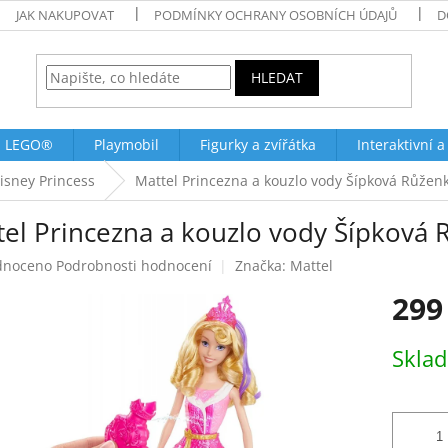
JAK NAKUPOVAT
PODMÍNKY OCHRANY OSOBNÍCH ÚDAJŮ
D
HLEDAT
LEGO®
Playmobil
Figurky a zvířátka
Interaktivní a
isney Princess
Mattel Princezna a kouzlo vody Šípková Růže
tel Princezna a kouzlo vody Šípková
né
dnoceno
Podrobnosti hodnocení
Značka:
Mattel
ení
299
tu
Měrná
Skla
cena:
ek.