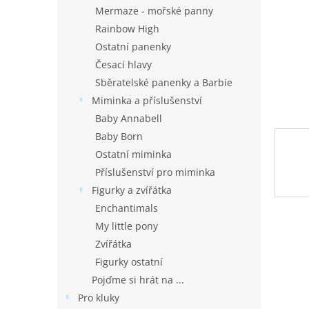
n
Mermaze - mořské panny
e
Rainbow High
l
Ostatní panenky
Česací hlavy
Sběratelské panenky a Barbie
Miminka a příslušenství
Baby Annabell
Baby Born
Ostatní miminka
Příslušenství pro miminka
Figurky a zvířátka
Enchantimals
My little pony
Zvířátka
Figurky ostatní
Pojďme si hrát na ...
Pro kluky